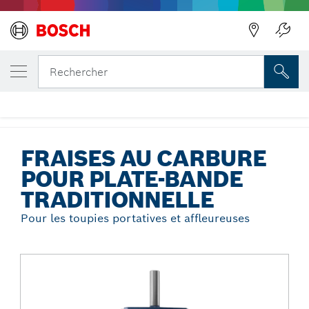
Précédent
VOTRE VARIANTE SÉLECTIONNÉE
Fraises au carbure pour plate-bande
Rechercher
traditionnelle
...
Fraises au carbure pour plate-bande traditionnelle
FRAISES AU CARBURE
POUR PLATE-BANDE
TRADITIONNELLE
Pour les toupies portatives et affleureuses