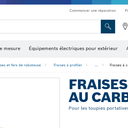
Commencer une réparation
P
de mesure
Équipements électriques pour extérieur
ronçonnage et meulage diamant
ériques, mesureurs d’angle numériques et inclinomètres
Embouts de vissage, embouts douilles et douilles
Tronçonnage, meulage et brossage
Fraises et fers de raboteuse
Outils d’inspection/
ises et fers de raboteuse
Fraises à profiler
...
Fraises à 
FRAISES
AU CAR
Pour les toupies portative