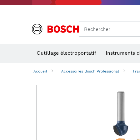
Rechercher
Outillage électroportatif
Instruments 
Perçage, t
Niveaux num
Accueil
Accessoires Bosch Professional
Fra