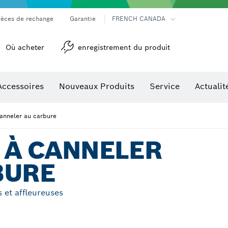
ièces de rechange
Garantie
FRENCH CANADA
Où acheter
enregistrement du produit
Accessoires
Nouveaux Produits
Service
Actualit
détection
Accessoires pour outils multifonctions
canneler au carbure
 À CANNELER
BURE
s et affleureuses