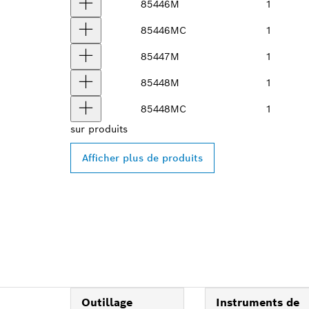
85446M
1
85446MC
1
85447M
1
85448M
1
85448MC
1
sur
produits
Afficher plus de produits
Outillage
Instruments de