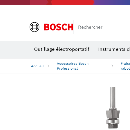
Rechercher
Outillage électroportatif
Instruments 
Perçage, t
Niveaux num
Accessoires Bosch
Frais
Accueil
Professional
rabo