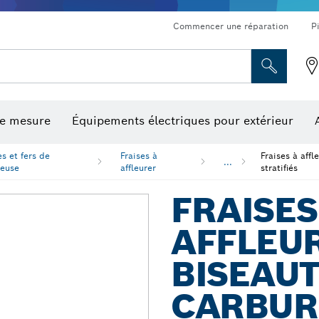
Commencer une réparation
P
de mesure
Équipements électriques pour extérieur
ronçonnage et meulage diamant
ériques, mesureurs d’angle numériques et inclinomètres
Embouts de vissage, embouts douilles et douilles
Tronçonnage, meulage et brossage
Fraises et fers de raboteuse
Outils d’inspection/
es et fers de
Fraises à
Fraises à affl
...
teuse
affleurer
stratifiés
FRAISES
AFFLEUR
BISEAUT
CARBURE