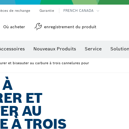
ièces de rechange
Garantie
FRENCH CANADA
Où acheter
enregistrement du produit
Accessoires
Nouveaux Produits
Service
Solutio
détection
Accessoires pour outils multifonctions
eurer et biseauter au carbure à trois cannelures pour
 À
ER ET
ER AU
 À TROIS