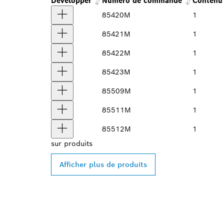
Développer
Numéro de commande
Contenu 
85420M
1
85421M
1
85422M
1
85423M
1
85509M
1
85511M
1
85512M
1
sur
produits
Afficher plus de produits