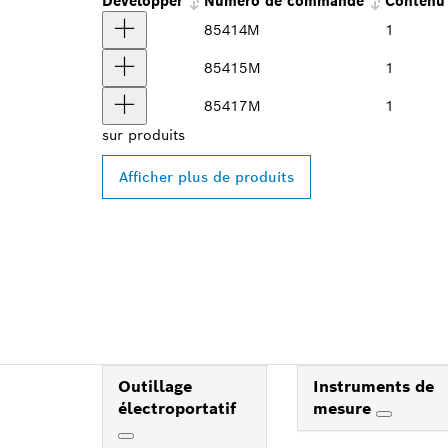
Développer
Numéro de commande
Contenu 
85414M
1
85415M
1
85417M
1
sur
produits
Afficher plus de produits
Outillage
Instruments de
électroportatif
mesure