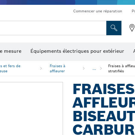
Commencer une réparation
P
de mesure
Équipements électriques pour extérieur
ronçonnage et meulage diamant
ériques, mesureurs d’angle numériques et inclinomètres
Embouts de vissage, embouts douilles et douilles
Tronçonnage, meulage et brossage
Fraises et fers de raboteuse
Outils d’inspection/
s et fers de
Fraises à
Fraises à affl
...
euse
affleurer
stratifiés
FRAISES
AFFLEUR
BISEAUT
CARBUR