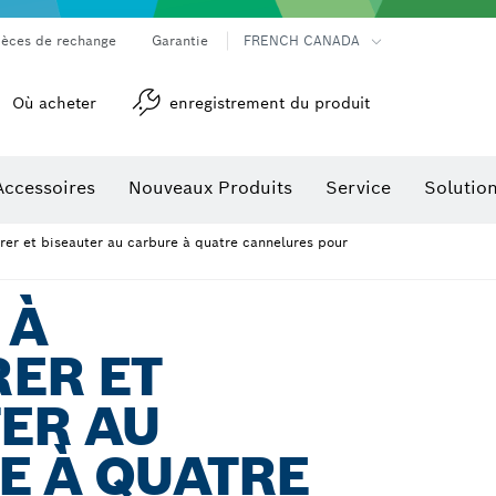
ièces de rechange
Garantie
FRENCH CANADA
Où acheter
enregistrement du produit
Accessoires
Nouveaux Produits
Service
Solutio
détection
Accessoires pour outils multifonctions
eurer et biseauter au carbure à quatre cannelures pour
 À
ER ET
ER AU
E À QUATRE