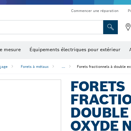
Commencer une réparation
P
de mesure
Équipements électriques pour extérieur
ronçonnage et meulage diamant
ériques, mesureurs d’angle numériques et inclinomètres
Embouts de vissage, embouts douilles et douilles
Tronçonnage, meulage et brossage
Fraises et fers de raboteuse
Outils d’inspection/
çage
Forets à métaux
...
Forets fractionnels à double ex
FORETS
FRACTI
DOUBLE 
OXYDE N