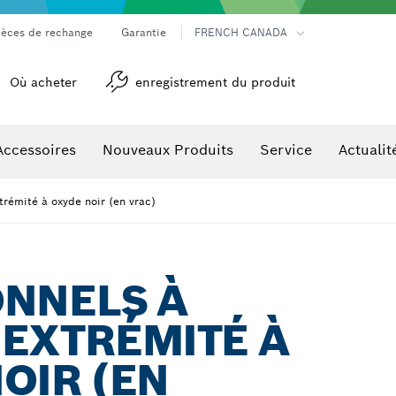
ièces de rechange
Garantie
FRENCH CANADA
Où acheter
enregistrement du produit
Accessoires
Nouveaux Produits
Service
Actualit
détection
Accessoires pour outils multifonctions
trémité à oxyde noir (en vrac)
ONNELS À
EXTRÉMITÉ À
OIR (EN