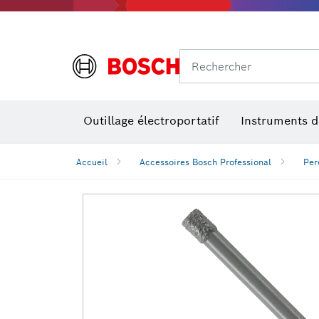
Rechercher
Outillage électroportatif
Instruments 
Perçage, t
Niveaux num
Accueil
Accessoires Bosch Professional
Per