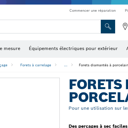
Commencer une réparation
P
de mesure
Équipements électriques pour extérieur
ronçonnage et meulage diamant
ériques, mesureurs d’angle numériques et inclinomètres
Embouts de vissage, embouts douilles et douilles
Tronçonnage, meulage et brossage
Fraises et fers de raboteuse
Outils d’inspection/
çage
Forets à carrelage
...
Forets diamantés à porcelai
FORETS 
PORCEL
Pour une utilisation sur l
Des perçages à sec faciles