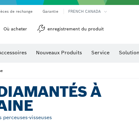
ièces de rechange
Garantie
FRENCH CANADA
Où acheter
enregistrement du produit
Accessoires
Nouveaux Produits
Service
Solutio
détection
Accessoires pour outils multifonctions
ne
DIAMANTÉS À
AINE
es perceuses-visseuses