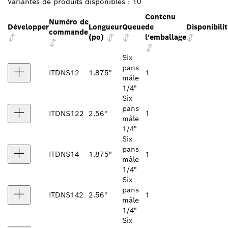
Variantes de produits disponibles :
10
Contenu
Numéro de
Développer
Longueur
Queue
de
Disponibili
commande
(po)
l'emballage
Six
pans
ITDNS12
1.875"
1
mâle
1/4"
Six
pans
ITDNS122
2.56"
1
mâle
1/4"
Six
pans
ITDNS14
1.875"
1
mâle
1/4"
Six
pans
ITDNS142
2.56"
1
mâle
1/4"
Six