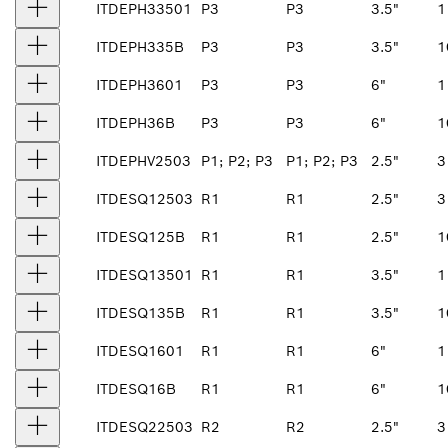
ITDEPH33501
P3
P3
3.5"
1
ITDEPH335B
P3
P3
3.5"
1
ITDEPH3601
P3
P3
6"
1
ITDEPH36B
P3
P3
6"
1
ITDEPHV2503
P1; P2; P3
P1; P2; P3
2.5"
3
ITDESQ12503
R1
R1
2.5"
3
ITDESQ125B
R1
R1
2.5"
1
ITDESQ13501
R1
R1
3.5"
1
ITDESQ135B
R1
R1
3.5"
1
ITDESQ1601
R1
R1
6"
1
ITDESQ16B
R1
R1
6"
1
ITDESQ22503
R2
R2
2.5"
3