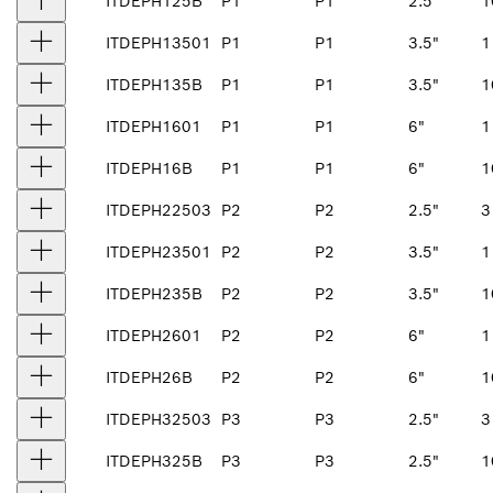
ITDEPH125B
P1
P1
2.5"
1
ITDEPH13501
P1
P1
3.5"
1
ITDEPH135B
P1
P1
3.5"
1
ITDEPH1601
P1
P1
6"
1
ITDEPH16B
P1
P1
6"
1
ITDEPH22503
P2
P2
2.5"
3
ITDEPH23501
P2
P2
3.5"
1
ITDEPH235B
P2
P2
3.5"
1
ITDEPH2601
P2
P2
6"
1
ITDEPH26B
P2
P2
6"
1
ITDEPH32503
P3
P3
2.5"
3
ITDEPH325B
P3
P3
2.5"
1