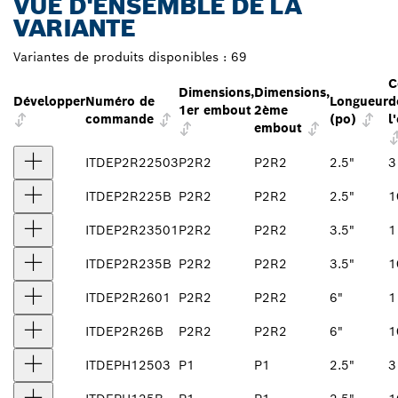
VUE D'ENSEMBLE DE LA
VARIANTE
Variantes de produits disponibles :
69
C
Dimensions,
Dimensions,
Développer
Numéro de
Longueur
d
1er embout
2ème
commande
(po)
l
embout
ITDEP2R22503
P2R2
P2R2
2.5"
3
ITDEP2R225B
P2R2
P2R2
2.5"
1
ITDEP2R23501
P2R2
P2R2
3.5"
1
ITDEP2R235B
P2R2
P2R2
3.5"
1
ITDEP2R2601
P2R2
P2R2
6"
1
ITDEP2R26B
P2R2
P2R2
6"
1
ITDEPH12503
P1
P1
2.5"
3