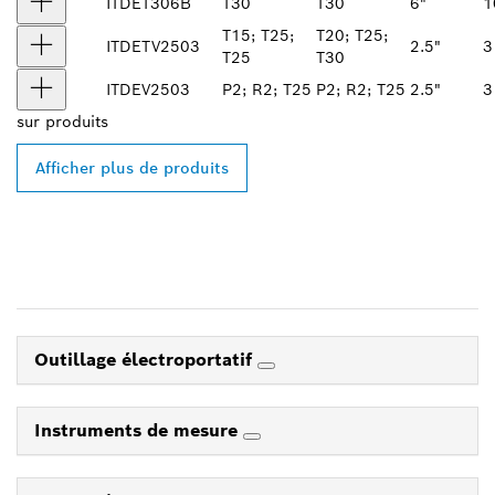
ITDET306B
T30
T30
6"
1
T15; T25;
T20; T25;
ITDETV2503
2.5"
3
T25
T30
ITDEV2503
P2; R2; T25
P2; R2; T25
2.5"
3
sur
produits
Afficher plus de produits
Outillage électroportatif
Instruments de mesure