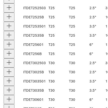
ITDET252503
T25
T25
2.5"
3
ITDET2525B
T25
T25
2.5"
1
ITDET253501
T25
T25
3.5"
1
ITDET2535B
T25
T25
3.5"
1
ITDET25601
T25
T25
6"
1
ITDET256B
T25
T25
6"
1
ITDET302503
T30
T30
2.5"
3
ITDET3025B
T30
T30
2.5"
1
ITDET303501
T30
T30
3.5"
1
ITDET3035B
T30
T30
3.5"
1
ITDET30601
T30
T30
6"
1