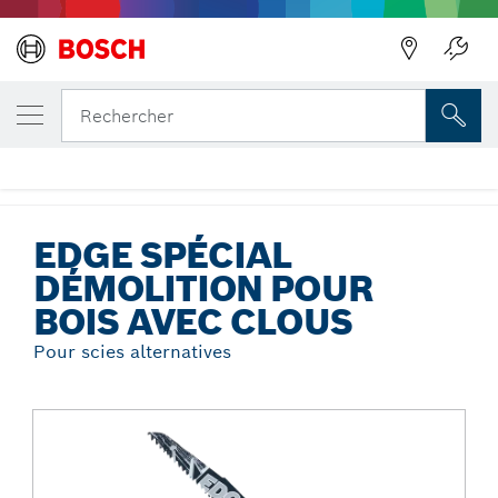
Précédent
VOTRE VARIANTE SÉLECTIONNÉE
Edge spécial démolition pour bois avec
Rechercher
clous
...
Edge spécial démolition pour bois avec clous
EDGE SPÉCIAL
DÉMOLITION POUR
BOIS AVEC CLOUS
Pour scies alternatives