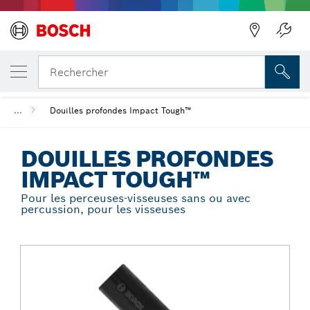
Précédent
VOTRE VARIANTE SÉLECTIONNÉE
Douilles profondes Impact Tough™
Rechercher
...
Douilles profondes Impact Tough™
DOUILLES PROFONDES
IMPACT TOUGH™
Pour les perceuses-visseuses sans ou avec
percussion, pour les visseuses