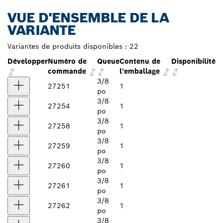
VUE D'ENSEMBLE DE LA
VARIANTE
Variantes de produits disponibles :
22
Développer
Numéro de
Queue
Contenu de
Disponibilité
commande
l'emballage
3/8
27251
1
po
3/8
27254
1
po
3/8
27258
1
po
3/8
27259
1
po
3/8
27260
1
po
3/8
27261
1
po
3/8
27262
1
po
3/8