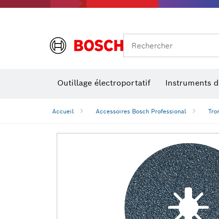
Rechercher
Outillage électroportatif
Instruments 
Perçage, t
Niveaux num
Accueil
Accessoires Bosch Professional
Tro