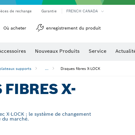
ièces de rechange
Garantie
FRENCH CANADA
Où acheter
enregistrement du produit
Accessoires
Nouveaux Produits
Service
Actualit
détection
Accessoires pour outils multifonctions
 plateaux supports
...
Disques fibres X-LOCK
 FIBRES X-
avec X-LOCK : le système de changement
e du marché.