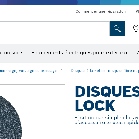
Commencer une réparation
P
de mesure
Équipements électriques pour extérieur
ronçonnage et meulage diamant
ériques, mesureurs d’angle numériques et inclinomètres
Embouts de vissage, embouts douilles et douilles
Tronçonnage, meulage et brossage
Fraises et fers de raboteuse
Outils d’inspection/
nçonnage, meulage et brossage
Disques à lamelles, disques fibre et
DISQUES
LOCK
Fixation par simple clic 
d’accessoire le plus rapid