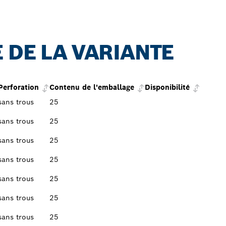
 DE LA VARIANTE
Perforation
Contenu de l'emballage
Disponibilité
sans trous
25
sans trous
25
sans trous
25
sans trous
25
sans trous
25
sans trous
25
sans trous
25