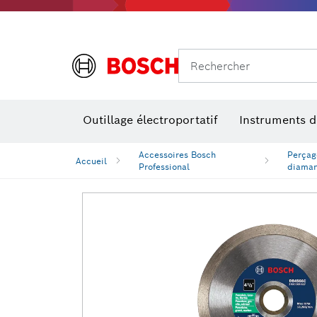
Rechercher
Outillage électroportatif
Instruments 
Perçage, t
Niveaux num
Accessoires Bosch
Perçag
Accueil
Professional
diama