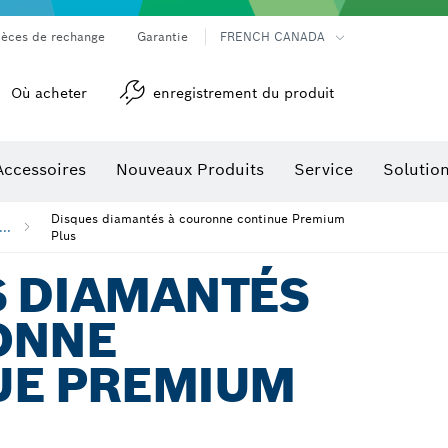
ièces de rechange
Garantie
FRENCH CANADA
Où acheter
enregistrement du produit
Accessoires
Nouveaux Produits
Service
Solutio
détection
Accessoires pour outils multifonctions
Disques diamantés à couronne continue Premium
...
Plus
S DIAMANTÉS
ONNE
UE PREMIUM