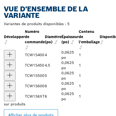
VUE D'ENSEMBLE DE LA
VARIANTE
Variantes de produits disponibles :
5
Numéro
Contenu
Développer
de
Diamètre
Épaisseur
de
Disponibi
commande
(po)
(po)
l'emballage
0,0625
TCW1S400
4
1
po
0,0625
TCW1S450
4.5
1
po
0,0625
TCW1S500
5
1
po
0,0625
TCW1S600
6
1
po
0,0625
TCW1S6XT
6
1
po
sur
produits
Afficher plus de produits