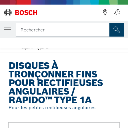
Précédent
VOTRE VARIANTE SÉLECTIONNÉE
Disques à tronçonner fins pour rectifieuse
Rechercher
angulaires / Rapido™ Type 1A
Disques à tronçonner fins pour rectifieuses angulaires /
...
Rapido™ Type 1A
DISQUES À
TRONÇONNER FINS
POUR RECTIFIEUSES
ANGULAIRES /
RAPIDO™ TYPE 1A
Pour les petites rectifieuses angulaires