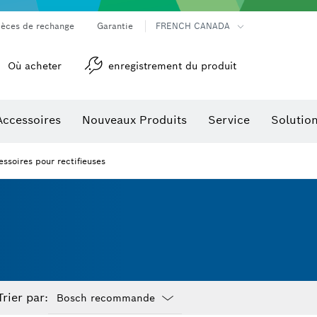
ièces de rechange
Garantie
FRENCH CANADA
Où acheter
enregistrement du produit
Accessoires
Nouveaux Produits
Service
Solutio
détection
Accessoires pour outils multifonctions
ssoires pour rectifieuses
Trier par: