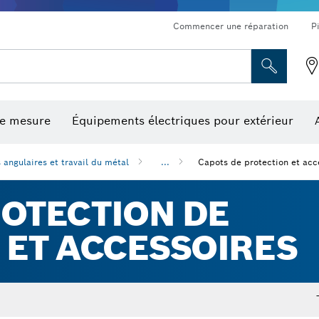
Commencer une réparation
P
de mesure
Équipements électriques pour extérieur
ronçonnage et meulage diamant
ériques, mesureurs d’angle numériques et inclinomètres
Embouts de vissage, embouts douilles et douilles
Tronçonnage, meulage et brossage
Fraises et fers de raboteuse
Outils d’inspection/
angulaires et travail du métal
...
Capots de protection et acce
ROTECTION DE
 ET ACCESSOIRES