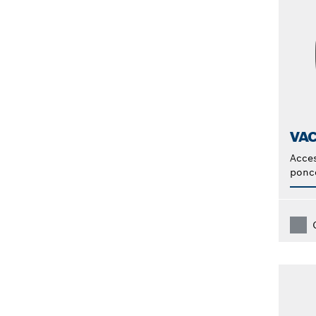
VA
Acces
ponce