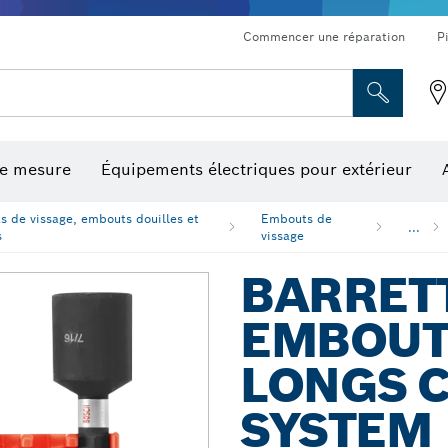
Commencer une réparation
P
de mesure
Équipements électriques pour extérieur
ronçonnage et meulage diamant
ériques, mesureurs d’angle numériques et inclinomètres
Embouts de vissage, embouts douilles et douilles
Tronçonnage, meulage et brossage
Fraises et fers de raboteuse
Outils d’inspection/
 de vissage, embouts douilles et
Embouts de
...
s
vissage
BARRET
EMBOUT
LONGS 
SYSTEM