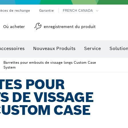
ièces de rechange
Garantie
FRENCH CANADA
Où acheter
enregistrement du produit
Accessoires
Nouveaux Produits
Service
Solutio
détection
Accessoires pour outils multifonctions
Barrettes pour embouts de vissage longs Custom Case
System
TES POUR
S DE VISSAGE
CUSTOM CASE