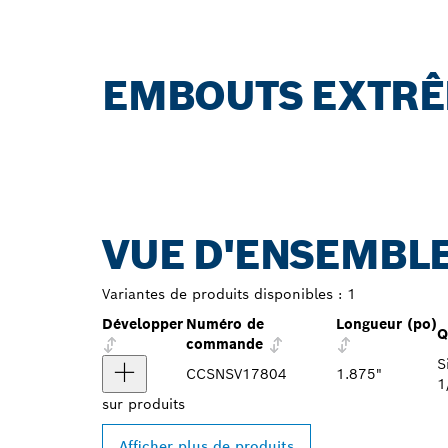
EMBOUTS EXTR
VUE D'ENSEMBLE
Variantes de produits disponibles :
1
Développer
Numéro de
Longueur (po)
Q
commande
S
CCSNSV17804
1.875"
1
sur
produits
Afficher plus de produits