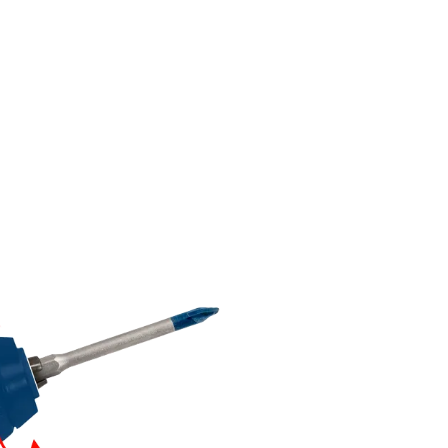
S OU
ES