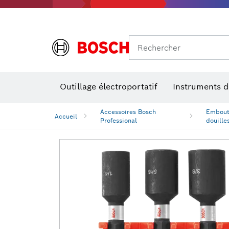
Rechercher
Outillage électroportatif
Instruments 
Perçage, t
Niveaux num
Accessoires Bosch
Embouts
Accueil
Professional
douille