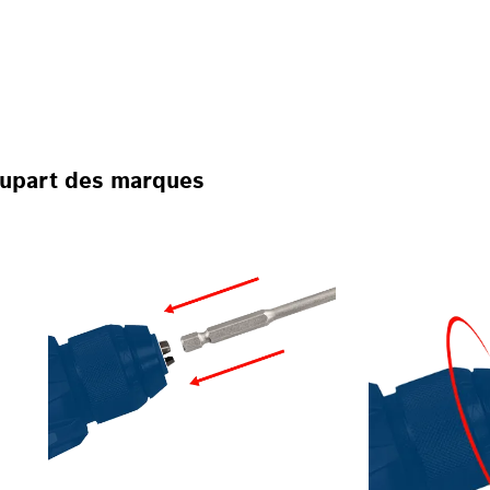
USES-VISSEUSES SAN
N, POUR LES VISSEUS
plupart des marques