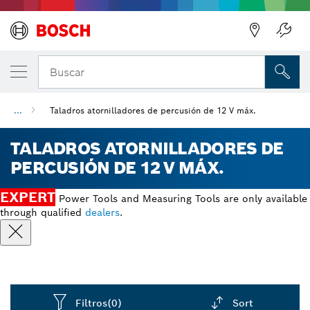
Regresar
Buscar
...
Taladros atornilladores de percusión de 12 V máx.
TALADROS ATORNILLADORES DE
PERCUSIÓN DE 12 V MÁX.
EXPERT
Power Tools and Measuring Tools are only available
through qualified
dealers
.
Filtros
(0)
Sort