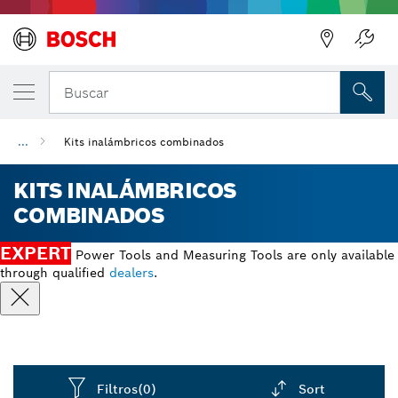
Regresar
Buscar
...
Kits inalámbricos combinados
KITS INALÁMBRICOS
COMBINADOS
EXPERT
Power Tools and Measuring Tools are only available
through qualified
dealers
.
Filtros
(0)
Sort