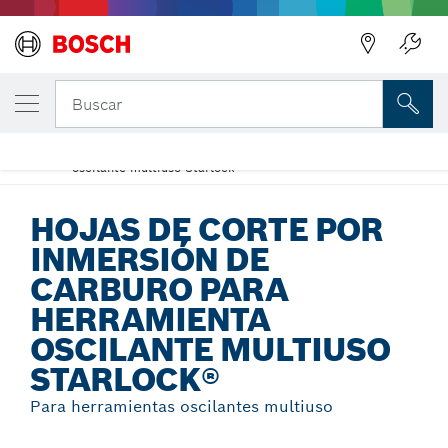
Regresar
TU VARIANTE SELECCIONADA
Hojas de corte por inmersión de carburo p
Buscar
herramienta oscilante multiuso Starlock®
Hojas de corte por inmersión de carburo para herramienta
...
oscilante multiuso Starlock®
HOJAS DE CORTE POR
INMERSIÓN DE
CARBURO PARA
HERRAMIENTA
OSCILANTE MULTIUSO
STARLOCK®
Para herramientas oscilantes multiuso