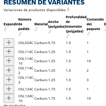
RESUMEN DE VARIANTES
Variaciones de productos disponibles:
7
Profundidad
Número
Contenido
Ancho
de
Expandir
de
Material
del
D
(pulgadas)
inmersión
pedido
paquete
(pulgadas)
OSL034C
Carburo
0.75
1.5
1
OSL114C
Carburo
1.25
1.5
1
OSL114C-
Carburo
1.25
1.5
10
10
OSL114C-
Carburo
1.25
1.5
2
2
OSL114C-
Carburo
1.25
1.5
3
3
OSL134C
Carburo
1.75
1.5
1
OSL134C-
Carburo
1.75
1.5
10
10
de
productos