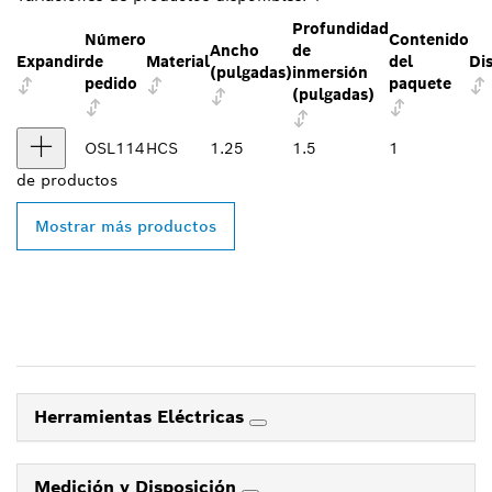
Profundidad
Número
Contenido
Ancho
de
Expandir
de
Material
del
Dis
(pulgadas)
inmersión
pedido
paquete
(pulgadas)
OSL114
HCS
1.25
1.5
1
de
productos
Mostrar más productos
Herramientas Eléctricas
Medición y Disposición