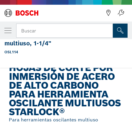
Regresar
TU VARIANTE SELECCIONADA
Hoja de corte por inmersión Starlock® de a
Buscar
de alto carbono para herramienta oscilante
multiuso, 1-1/4"
Hojas de corte por inmersión de acero de alto carbono para
...
herramienta oscilante multiusos Starlock®
OSL114
HOJAS DE CORTE POR
INMERSIÓN DE ACERO
DE ALTO CARBONO
PARA HERRAMIENTA
OSCILANTE MULTIUSOS
STARLOCK®
Para herramientas oscilantes multiuso