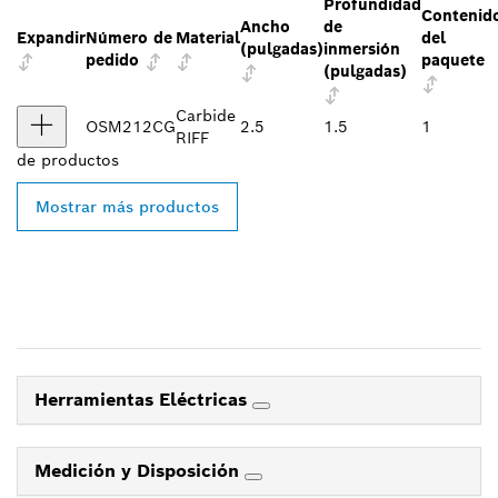
Profundidad
Contenid
Ancho
de
Expandir
Número de
Material
del
(pulgadas)
inmersión
pedido
paquete
(pulgadas)
Carbide
OSM212CG
2.5
1.5
1
RIFF
de
productos
Mostrar más productos
Herramientas Eléctricas
Medición y Disposición