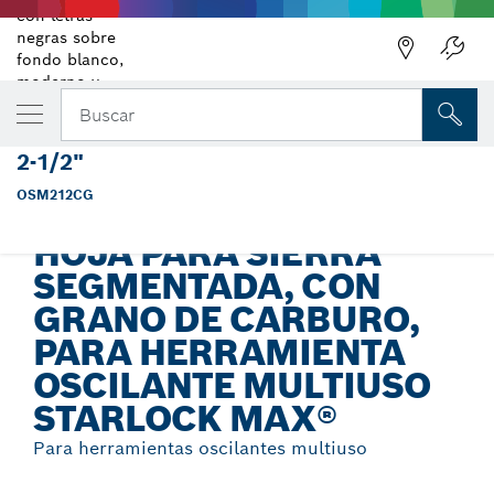
Regresar
TU VARIANTE SELECCIONADA
Hoja de sierra segmentada, con grano de c
Buscar
para herramienta oscilante multiuso Starl
2-1/2"
Hoja para sierra segmentada, con grano de carburo, para
...
herramienta oscilante multiuso Starlock Max®
OSM212CG
HOJA PARA SIERRA
SEGMENTADA, CON
GRANO DE CARBURO,
PARA HERRAMIENTA
OSCILANTE MULTIUSO
STARLOCK MAX®
Para herramientas oscilantes multiuso