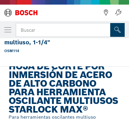
Regresar
TU VARIANTE SELECCIONADA
Hoja de corte por inmersión StarlockMax® 
Buscar
acero de alto carbono para herramienta osc
multiuso, 1-1/4"
Hoja de corte por inmersión de acero de alto carbono para
...
herramienta oscilante multiusos Starlock Max®
OSM114
HOJA DE CORTE POR
INMERSIÓN DE ACERO
DE ALTO CARBONO
PARA HERRAMIENTA
OSCILANTE MULTIUSOS
STARLOCK MAX®
Para herramientas oscilantes multiuso