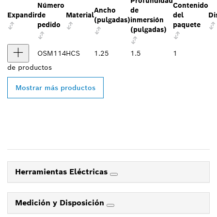
Profundidad
Número
Contenido
Ancho
de
Expandir
de
Material
del
Di
(pulgadas)
inmersión
pedido
paquete
(pulgadas)
OSM114
HCS
1.25
1.5
1
de
productos
Mostrar más productos
Herramientas Eléctricas
Medición y Disposición