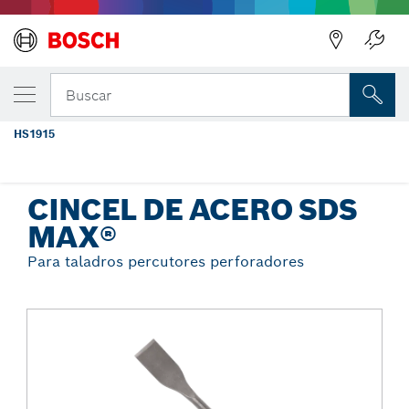
Regresar
TU VARIANTE SELECCIONADA
Cincel de acero para cerámicas SDS-
Buscar
max®, 2" x 12"
HS1915
...
Cincel de acero SDS max®
CINCEL DE ACERO SDS
MAX®
Para taladros percutores perforadores