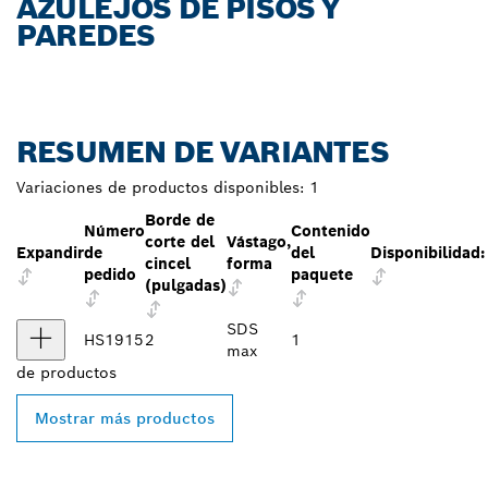
AZULEJOS DE PISOS Y
PAREDES
RESUMEN DE VARIANTES
Variaciones de productos disponibles:
1
Borde de
Número
Contenido
corte del
Vástago,
Expandir
de
del
Disponibilidad:
cincel
forma
pedido
paquete
(pulgadas)
SDS
HS1915
2
1
max
de
productos
Mostrar más productos