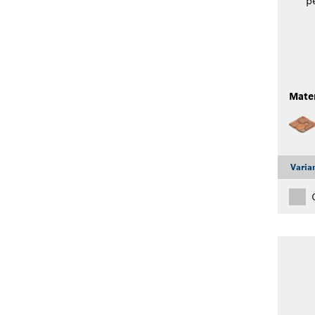
p
Mater
Varia