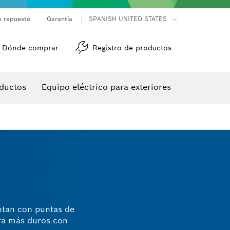
e repuesto
Garantía
SPANISH UNITED STATES
Dónde comprar
Registro de productos
Accesorios para herramienta multiuso
Herramientas de roscado
ductos
Equipo eléctrico para exteriores
/detección
ntan con puntas de
dra más duros con