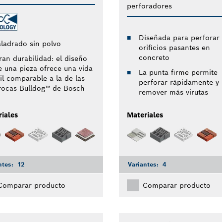
perforadores
Diseñada para perforar
aladrado sin polvo
orificios pasantes en
concreto
ran durabilidad: el diseño
e una pieza ofrece una vida
La punta firme permite
til comparable a la de las
perforar rápidamente y
rocas Bulldog™ de Bosch
remover más virutas
iales
Materiales
ntes:
12
Variantes:
4
Comparar producto
Comparar producto