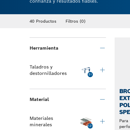
confianza y resultados fiables.
40 Productos
Filtros
(0)
Herramienta
Taladros y
destornilladores
51
BR
EX
Material
POL
SP
Materiales
Para 
minerales
perf
121