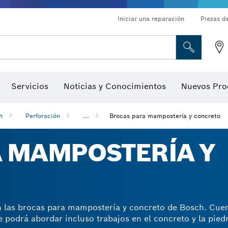
Iniciar una reparación
Piezas d
ado, atornilladores de tuerca y llaves de dado
Perforación con diamantes, corte y amolado
Brocas para rebajadoras y hojas para cepillos
Corte, amolado y cepillado
Servicios
Noticias y Conocimientos
Nuevos Pro
gitales, localizadores de ángulo digitales e inclinómetro
Herramientas de inspección
h
Perforación
...
Brocas para mampostería y concreto
 MAMPOSTERÍA Y
n las brocas para mampostería y concreto de Bosch. Cue
e podrá abordar incluso trabajos en el concreto y la pie