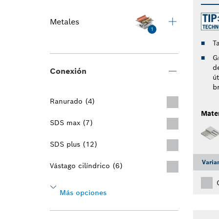
Metales
1
T
G
d
Conexión
ú
b
Ranurado (4)
Mater
SDS max (7)
SDS plus (12)
Varia
Vástago cilíndrico (6)
Más opciones