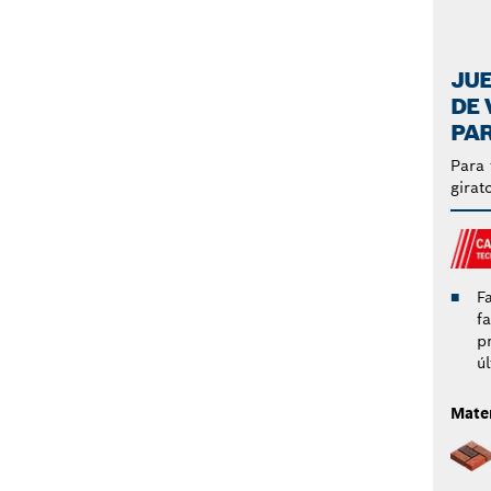
JU
DE
PA
Para 
girat
F
f
p
ú
Mater