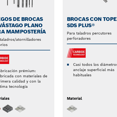
EGOS DE BROCAS
BROCAS CON TOPE
 VÁSTAGO PLANO
SDS PLUS®
RA MAMPOSTERÍA
Para taladros percutores
perforadores
taladros/atornilladores
orios
Casi todos los diámetro
anclaje superficial más
abricación prémium:
habituales
abricada con materiales de
rimera calidad y con la
ltima tecnología
iales
Material