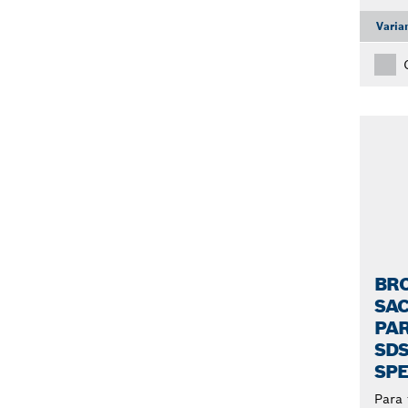
Varia
BR
SA
PA
SDS
SP
Para 