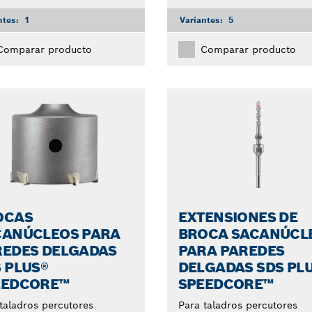
ntes:
1
Variantes:
5
Comparar producto
Comparar producto
OCAS
EXTENSIONES DE
CANÚCLEOS PARA
BROCA SACANÚCL
REDES DELGADAS
PARA PAREDES
 PLUS®
DELGADAS SDS PL
EEDCORE™
SPEEDCORE™
taladros percutores
Para taladros percutores