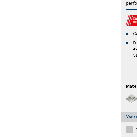
perf
C
F
e
S
Mater
Varia