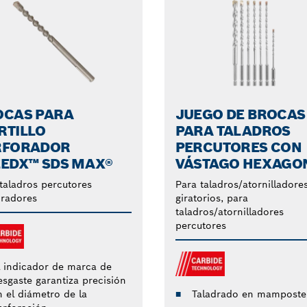
OCAS PARA
JUEGO DE BROCAS
RTILLO
PARA TALADROS
RFORADOR
PERCUTORES CON
EEDX™ SDS MAX®
VÁSTAGO HEXAGO
taladros percutores
Para taladros/atornilladore
oradores
giratorios, para
taladros/atornilladores
percutores
l indicador de marca de
esgaste garantiza precisión
n el diámetro de la
Taladrado en mamposte