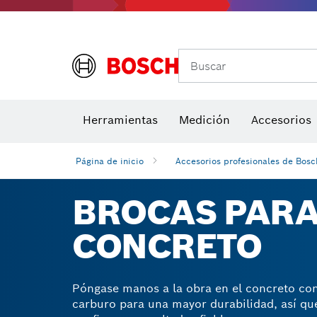
Buscar
Brocas para atornill
Herramientas
Medición
Accesorios
Niveles di
Página de inicio
Accesorios profesionales de Bosc
BROCAS PARA
CONCRETO
Póngase manos a la obra en el concreto co
carburo para una mayor durabilidad, así qu