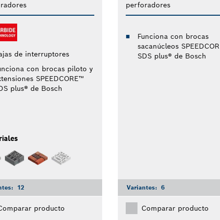
oradores
perforadores
Funciona con brocas
sacanúcleos SPEEDCO
ajas de interruptores
SDS plus® de Bosch
unciona con brocas piloto y
xtensiones SPEEDCORE™
DS plus® de Bosch
iales
ntes:
12
Variantes:
6
Comparar producto
Comparar producto