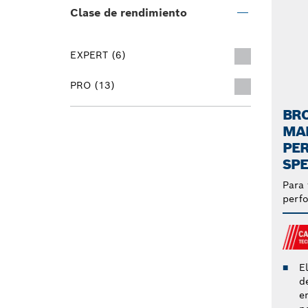
Clase de rendimiento
EXPERT (6)
PRO (13)
BR
MA
PE
SP
Para 
perf
E
d
e