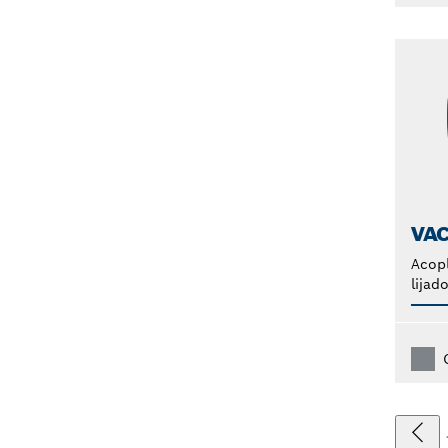
VA
Acopl
lijad