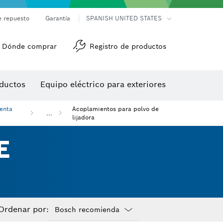
e repuesto
Garantía
SPANISH UNITED STATES
Dónde comprar
Registro de productos
Accesorios para herramienta multiuso
Herramientas de roscado
ductos
Equipo eléctrico para exteriores
/detección
ienta
Acoplamientos para polvo de
...
lijadora
E
Ordenar por: