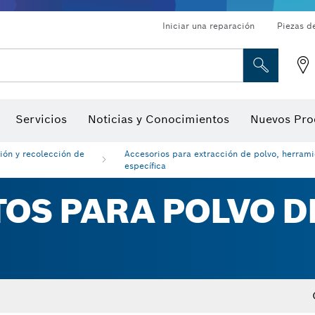
Iniciar una reparación
Piezas d
ado, atornilladores de tuerca y llaves de dado
Perforación con diamantes, corte y amolado
Brocas para rebajadoras y hojas para cepillos
Corte, amolado y cepillado
Servicios
Noticias y Conocimientos
Nuevos Pro
gitales, localizadores de ángulo digitales e inclinómetro
Herramientas de inspección
ión y recolección de
Accesorios para extracción de polvo, herram
específica
OS PARA POLVO D