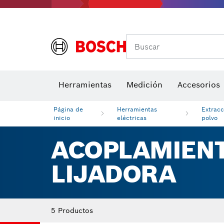
Buscar
Brocas para atornill
Herramientas
Medición
Accesorios
Niveles di
Página de
Herramientas
Extracc
inicio
eléctricas
polvo
ACOPLAMIENT
LIJADORA
5 Productos