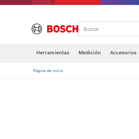
Buscar
Brocas para atornill
Herramientas
Medición
Accesorios
Niveles di
Página de inicio