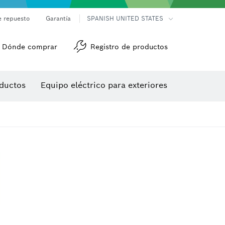
e repuesto
Garantía
SPANISH UNITED STATES
Dónde comprar
Registro de productos
Accesorios para herramienta multiuso
Herramientas de roscado
ductos
Equipo eléctrico para exteriores
/detección