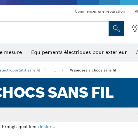
Commencer une réparation
P
de mesure
Équipements électriques pour extérieur
ronçonnage et meulage diamant
ériques, mesureurs d’angle numériques et inclinomètres
Embouts de vissage, embouts douilles et douilles
Tronçonnage, meulage et brossage
Fraises et fers de raboteuse
Outils d’inspection/
électroportatif sans fil
...
Visseuses à chocs sans fil
CHOCS SANS FIL
 through qualified
dealers
.