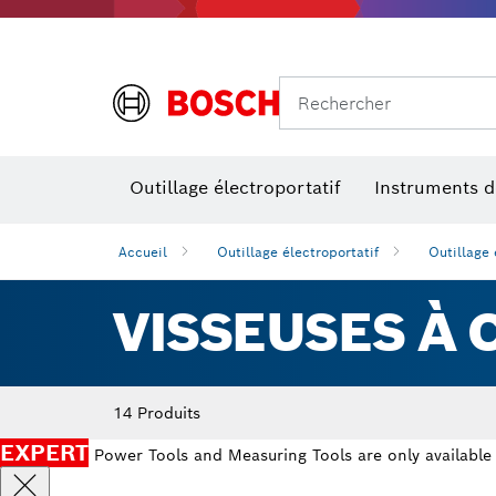
Rechercher
Outillage électroportatif
Instruments 
Perçage, t
Niveaux num
Accueil
Outillage électroportatif
Outillage 
VISSEUSES À 
14 Produits
EXPERT
Power Tools and Measuring Tools are only available