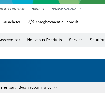
ièces de rechange
Garantie
FRENCH CANADA
Où acheter
enregistrement du produit
Accessoires
Nouveaux Produits
Service
Solutio
détection
Accessoires pour outils multifonctions
Trier par:
Dropdown
closed