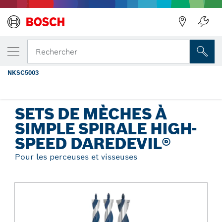
Précédent
VOTRE VARIANTE SÉLECTIONNÉE
Mèche à simple spirale High-Speed
Rechercher
Daredevil®, set de 3 pièces
NKSC5003
...
Sets de mèches à simple spirale High-Speed Daredevil®
SETS DE MÈCHES À
SIMPLE SPIRALE HIGH-
SPEED DAREDEVIL®
Pour les perceuses et visseuses