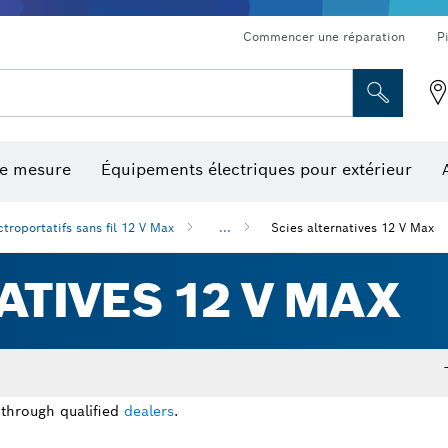
Commencer une réparation
P
de mesure
Équipements électriques pour extérieur
ronçonnage et meulage diamant
ériques, mesureurs d’angle numériques et inclinomètres
Embouts de vissage, embouts douilles et douilles
Tronçonnage, meulage et brossage
Fraises et fers de raboteuse
Outils d’inspection/
ctroportatifs sans fil 12 V Max
...
Scies alternatives 12 V Max
ATIVES 12 V MAX
 through qualified
dealers
.