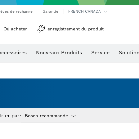
ièces de rechange
Garantie
FRENCH CANADA
Où acheter
enregistrement du produit
Accessoires
Nouveaux Produits
Service
Solutio
détection
Accessoires pour outils multifonctions
Trier par:
Dropdown
closed