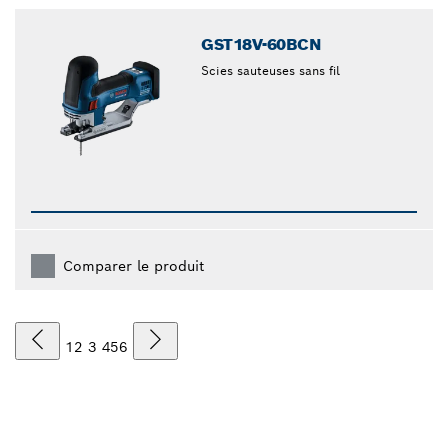
GST18V-60BCN
Scies sauteuses sans fil
Comparer le produit
1
2
3
4
5
6