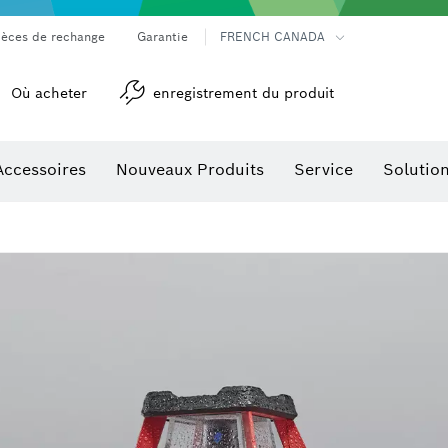
ièces de rechange
Garantie
FRENCH CANADA
Où acheter
enregistrement du produit
Accessoires
Nouveaux Produits
Service
Solutio
détection
Accessoires pour outils multifonctions