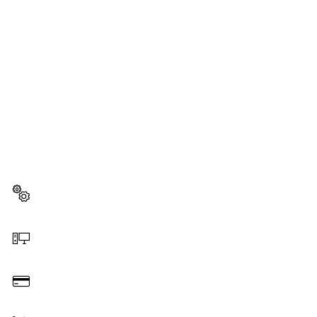
BESOIN D'UNE PIÈCE
DÉTACHÉE ?
Ici, vous trouverez rapidement et facilement les
pièces détachées adaptées à votre outillage
professionnel Bosch.
Sélectionner une pièce détachée
Commander en ligne
Payer