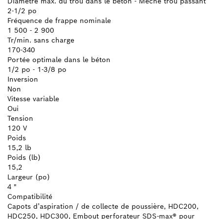
Diamètre max. du trou dans le béton - Mèche trou passant
2-1/2 po
Fréquence de frappe nominale
1 500 - 2 900
Tr/min. sans charge
170-340
Portée optimale dans le béton
1/2 po - 1-3/8 po
Inversion
Non
Vitesse variable
Oui
Tension
120 V
Poids
15,2 lb
Poids (lb)
15,2
Largeur (po)
4 "
Compatibilité
Capots d’aspiration / de collecte de poussière, HDC200,
HDC250, HDC300, Embout perforateur SDS-max® pour