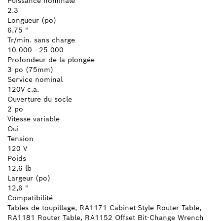
Puissance nominale
2.3
Longueur (po)
6,75 "
Tr/min. sans charge
10 000 - 25 000
Profondeur de la plongée
3 po (75mm)
Service nominal
120V c.a.
Ouverture du socle
2 po
Vitesse variable
Oui
Tension
120 V
Poids
12,6 lb
Largeur (po)
12,6 "
Compatibilité
Tables de toupillage, RA1171 Cabinet-Style Router Table,
RA1181 Router Table, RA1152 Offset Bit-Change Wrench