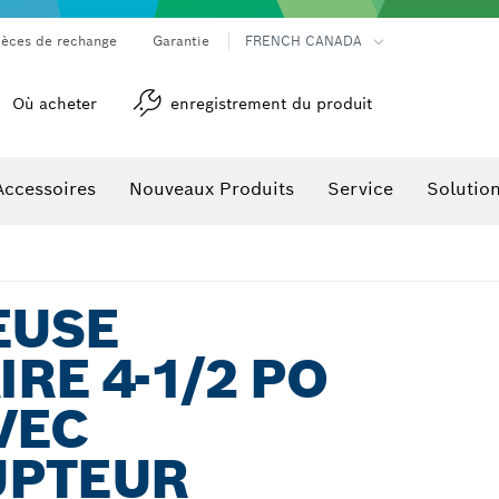
ièces de rechange
Garantie
FRENCH CANADA
Où acheter
enregistrement du produit
Accessoires
Nouveaux Produits
Service
Solutio
détection
Accessoires pour outils multifonctions
EUSE
RE 4-1/2 PO
AVEC
UPTEUR