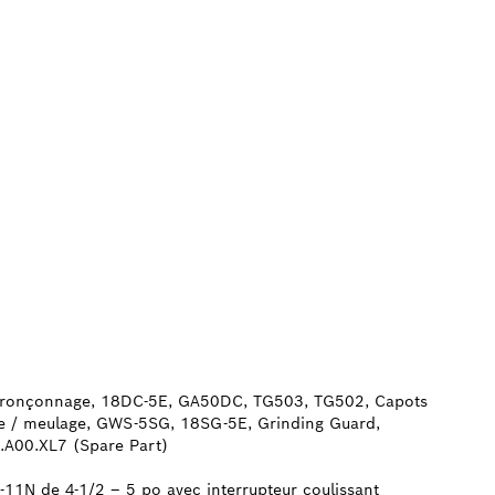
ur tronçonnage, 18DC-5E, GA50DC, TG503, TG502, Capots
age / meulage, GWS-5SG, 18SG-5E, Grinding Guard,
0.A00.XL7 (Spare Part)
-11N de 4-1/2 – 5 po avec interrupteur coulissant