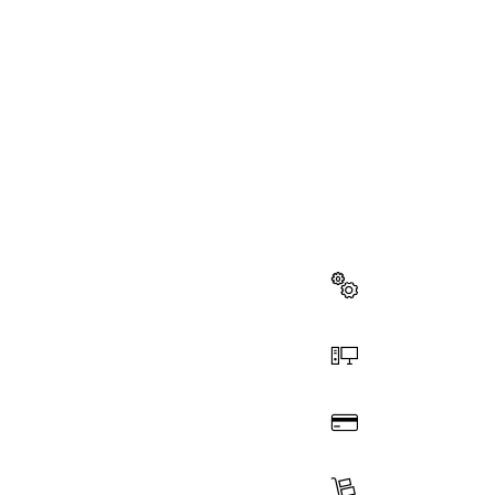
BESOIN
Ici, vous trouv
à votre outilla
Sélectionner une piè
Commander en ligne
Payer