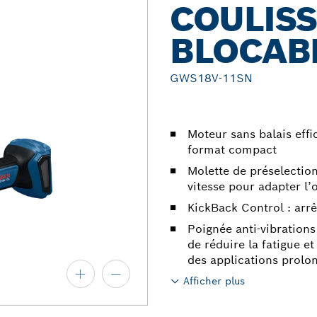
COULIS
BLOCABL
GWS18V-11SN
Moteur sans balais effi
format compact
Molette de préselection
vitesse pour adapter l’o
KickBack Control : arr
Poignée anti-vibrations
de réduire la fatigue et
des applications prolo
Afficher plus