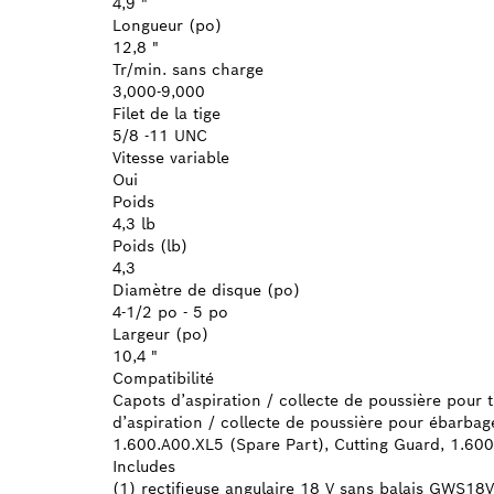
4,9 "
Longueur (po)
12,8 "
Tr/min. sans charge
3,000-9,000
Filet de la tige
5/8 -11 UNC
Vitesse variable
Oui
Poids
4,3 lb
Poids (lb)
4,3
Diamètre de disque (po)
4-1/2 po - 5 po
Largeur (po)
10,4 "
Compatibilité
Capots d’aspiration / collecte de poussière po
d’aspiration / collecte de poussière pour ébarb
1.600.A00.XL5 (Spare Part), Cutting Guard, 1.60
Includes
(1) rectifieuse angulaire 18 V sans balais GWS18V