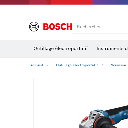
Rechercher
Outillage électroportatif
Instruments 
Perçage, t
Niveaux num
Accueil
Outillage électroportatif
Nouveaux 