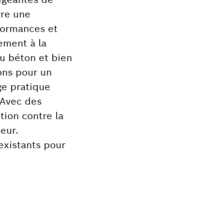
vre une
rformances et
lement à la
du béton et bien
ions pour un
ge pratique
 Avec des
tion contre la
eur.
existants pour