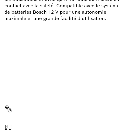
contact avec la saleté. Compatible avec le système
de batteries Bosch 12 V pour une autonomie
maximale et une grande facilité d’utilisation.
BESOIN D'UNE PIÈCE
DÉTACHÉE ?
Ici, vous trouverez rapidement et facilement les
pièces détachées adaptées à votre outillage
professionnel Bosch.
Sélectionner une pièce détachée