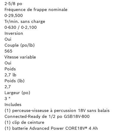
2-5/8 po
Fréquence de frappe nominale
0-29,500
Tr/min. sans charge
0-630 / 0-2,100
Inversion
Oui
Couple (po/lb)
565
Vitesse variable
Oui
Poids
2,7 lb
Poids (lb)
2,7
Largeur (po)
3 "
Includes
(1) perceuse-visseuse à percussion 18V sans balais
Connected-Ready de 1/2 po GSB18V-800
(1) clip de ceinture
(1) batterie Advanced Power CORE18V® 4 Ah