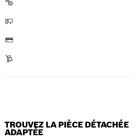
Sélectionner une pièce détachée
Commander en ligne
Payer
Réceptionner votre article
Trouver une pièce détachée
TROUVEZ LA PIÈCE DÉTACHÉE
ADAPTÉE