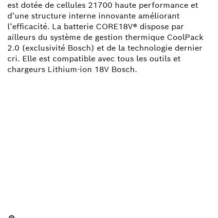
est dotée de cellules 21700 haute performance et
d’une structure interne innovante améliorant
l’efficacité. La batterie CORE18V® dispose par
ailleurs du système de gestion thermique CoolPack
2.0 (exclusivité Bosch) et de la technologie dernier
cri. Elle est compatible avec tous les outils et
chargeurs Lithium-ion 18V Bosch.
BESOIN D'UNE PIÈCE
DÉTACHÉE ?
Ici, vous trouverez rapidement et facilement les
pièces détachées adaptées à votre outillage
professionnel Bosch.