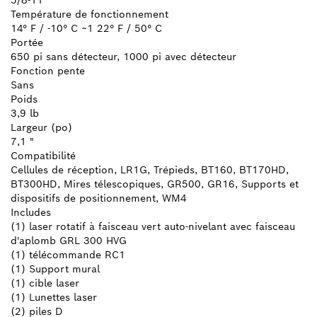
5/8-11
Température de fonctionnement
14° F / -10° C ~1 22° F / 50° C
Portée
650 pi sans détecteur, 1000 pi avec détecteur
Fonction pente
Sans
Poids
3,9 lb
Largeur (po)
7,1 "
Compatibilité
Cellules de réception, LR1G, Trépieds, BT160, BT170HD,
BT300HD, Mires télescopiques, GR500, GR16, Supports et
dispositifs de positionnement, WM4
Includes
(1) laser rotatif à faisceau vert auto-nivelant avec faisceau
d'aplomb GRL 300 HVG
(1) télécommande RC1
(1) Support mural
(1) cible laser
(1) Lunettes laser
(2) piles D