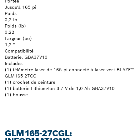
Portée
Jusqu'à 165 pi
Poids
0,2 lb
Poids (lb)
0,22
Largeur (po)
1,2 "
Compatibilité
Batterie, GBA37V10
Includes
(1) télémètre laser de 165 pi connecté à laser vert BLAZE™
GLM165-27CG
(1) crochet de ceinture
(1) batterie Lithium-Ion 3,7 V de 1,0 Ah GBA37V10
(1) housse
GLM165-27CGL: