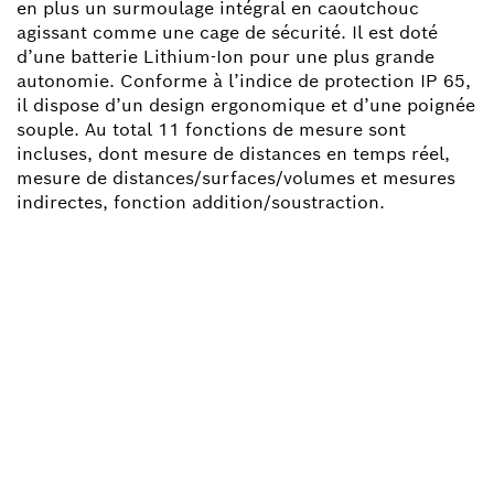
en plus un surmoulage intégral en caoutchouc
agissant comme une cage de sécurité. Il est doté
d’une batterie Lithium-Ion pour une plus grande
autonomie. Conforme à l’indice de protection IP 65,
il dispose d’un design ergonomique et d’une poignée
souple. Au total 11 fonctions de mesure sont
incluses, dont mesure de distances en temps réel,
mesure de distances/surfaces/volumes et mesures
indirectes, fonction addition/soustraction.
BESOIN D'UNE PIÈCE
DÉTACHÉE ?
Ici, vous trouverez rapidement et facilement les
pièces détachées adaptées à votre outillage