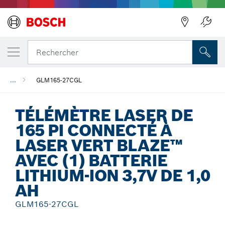
Précédent
Rechercher
...
GLM165-27CGL
TÉLÉMÈTRE LASER DE
165 PI CONNECTÉ À
LASER VERT BLAZE™
AVEC (1) BATTERIE
LITHIUM-ION 3,7V DE 1,0
AH
GLM165-27CGL