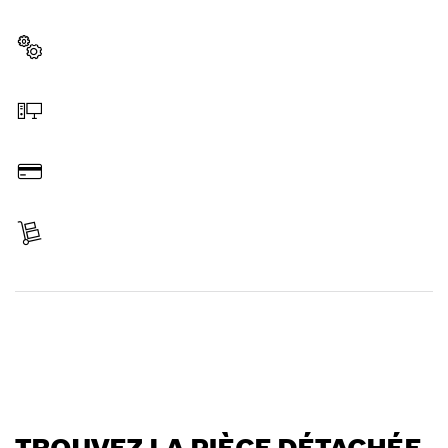
professionnel Bosch.
Sélectionner une pièce détachée
Commander en ligne
Payer
Réceptionner votre article
Trouver une pièce détachée