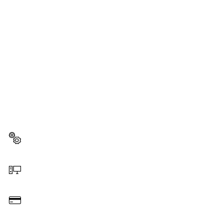
BESOIN D'UNE PIÈCE
DÉTACHÉE ?
Ici, vous trouverez rapidement et facilement les
pièces détachées adaptées à votre outillage
professionnel Bosch.
Sélectionner une pièce détachée
Commander en ligne
Payer