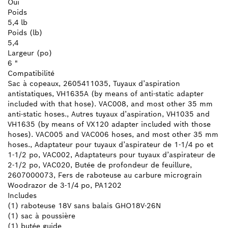
Oui
Poids
5,4 lb
Poids (lb)
5,4
Largeur (po)
6 "
Compatibilité
Sac à copeaux, 2605411035, Tuyaux d’aspiration
antistatiques, VH1635A (by means of anti-static adapter
included with that hose). VAC008, and most other 35 mm
anti-static hoses., Autres tuyaux d’aspiration, VH1035 and
VH1635 (by means of VX120 adapter included with those
hoses). VAC005 and VAC006 hoses, and most other 35 mm
hoses., Adaptateur pour tuyaux d’aspirateur de 1-1/4 po et
1-1/2 po, VAC002, Adaptateurs pour tuyaux d’aspirateur de
2-1/2 po, VAC020, Butée de profondeur de feuillure,
2607000073, Fers de raboteuse au carbure micrograin
Woodrazor de 3-1/4 po, PA1202
Includes
(1) raboteuse 18V sans balais GHO18V-26N
(1) sac à poussière
(1) butée guide