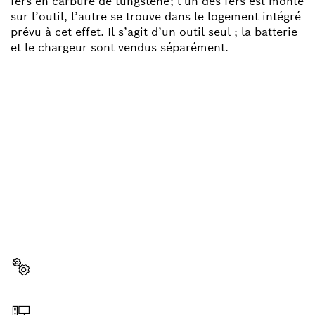
fers en carbure de tungstène; l’un des fers est monté
sur l’outil, l’autre se trouve dans le logement intégré
prévu à cet effet. Il s’agit d’un outil seul ; la batterie
et le chargeur sont vendus séparément.
BESOIN D'UNE PIÈCE
DÉTACHÉE ?
Ici, vous trouverez rapidement et facilement les
pièces détachées adaptées à votre outillage
professionnel Bosch.
Sélectionner une pièce détachée