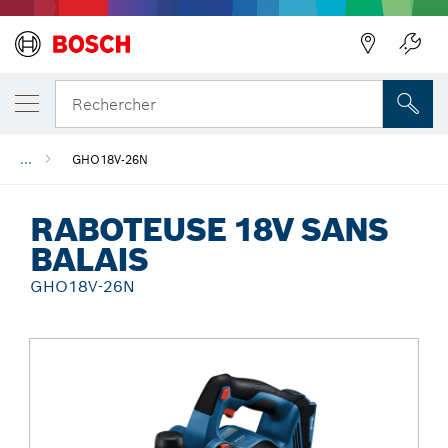
Précédent
Précédent
Rechercher
...
GHO18V-26N
RABOTEUSE 18V SANS
BALAIS
GHO18V-26N