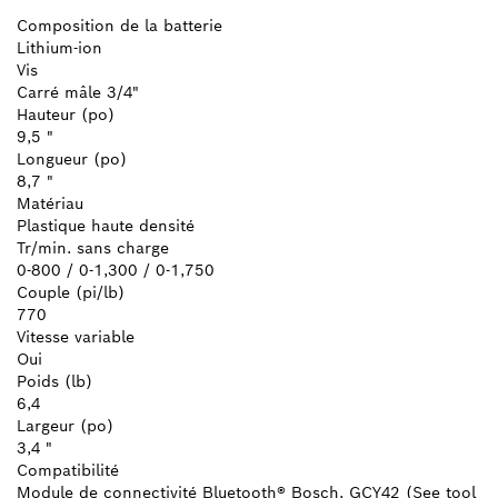
Composition de la batterie
Lithium-ion
Vis
Carré mâle 3/4"
Hauteur (po)
9,5 "
Longueur (po)
8,7 "
Matériau
Plastique haute densité
Tr/min. sans charge
0-800 / 0-1,300 / 0-1,750
Couple (pi/lb)
770
Vitesse variable
Oui
Poids (lb)
6,4
Largeur (po)
3,4 "
Compatibilité
Module de connectivité Bluetooth® Bosch, GCY42 (See tool