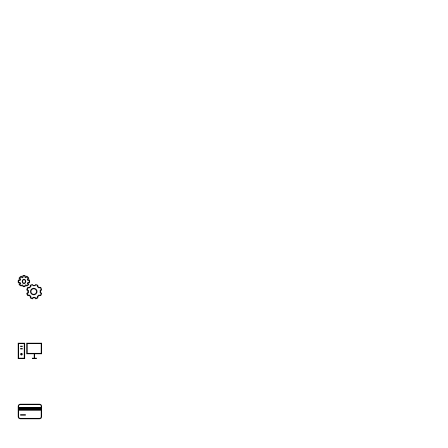
BESOIN D'UNE PIÈCE
DÉTACHÉE ?
Ici, vous trouverez rapidement et facilement les
pièces détachées adaptées à votre outillage
professionnel Bosch.
Sélectionner une pièce détachée
Commander en ligne
Payer