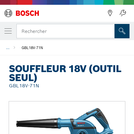
Précédent
Rechercher
...
GBL18V-71N
SOUFFLEUR 18V (OUTIL
SEUL)
GBL18V-71N