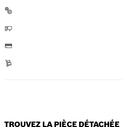
professionnel Bosch.
Sélectionner une pièce détachée
Commander en ligne
Payer
Réceptionner votre article
Trouver une pièce détachée
TROUVEZ LA PIÈCE DÉTACHÉE