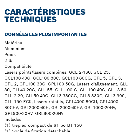
CARACTÉRISTIQUES
TECHNIQUES
DONNÉES LES PLUS IMPORTANTES
Matériau
Aluminium
Poids
2 lb
Compatibilité
Lasers points/lasers combinés, GCL 2-160, GCL 25,
GCL100-40G, GCL100-80C, GCL100-80CG, GPL 5, GPL 3,
GPL 2, GPL100-30G, GPL100-50G, Lasers d'alignement, GLL
30, GLL40-20G, GLL 55, GLL 100 G, GLL100-40G, GLL 3-50,
GLL 2-20, GLL50-40G, GLL3-330CG, GLL3-330C, GLL3-300,
GLL 150 ECK, Lasers rotatifs, GRL4000-80CH, GRL4000-
80CHV, GRL2000-40H, GRL2000-40HV, GRL1000-20HV,
GRL900-20HV, GRL800-20HV
Includes
(1) trépied compact de 61 po BT 150
(1) Socle de fixation détachable