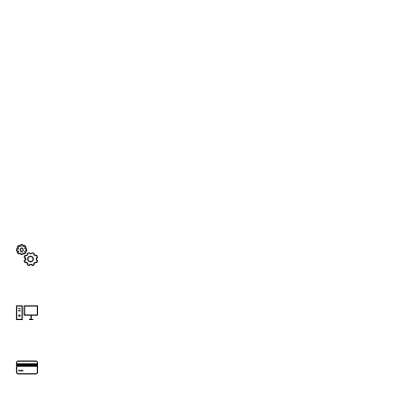
BESOIN D'UNE PIÈCE
DÉTACHÉE ?
Ici, vous trouverez rapidement et facilement les
pièces détachées adaptées à votre outillage
professionnel Bosch.
Sélectionner une pièce détachée
Commander en ligne
Payer