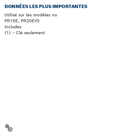
DONNÉES LES PLUS IMPORTANTES
Utilisé sur les modèles no
PR10E, PR20EVS
Includes
(1) -- Clé seulement
BESOIN D'UNE PIÈCE
DÉTACHÉE ?
Ici, vous trouverez rapidement et facilement les
pièces détachées adaptées à votre outillage
professionnel Bosch.