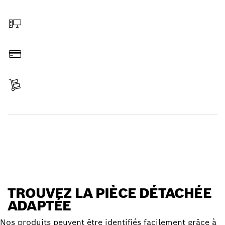
Sélectionner une pièce détachée
Commander en ligne
Payer
Réceptionner votre article
Trouver une pièce détachée
TROUVEZ LA PIÈCE DÉTACHÉE
ADAPTÉE
Nos produits peuvent être identifiés facilement grâce à