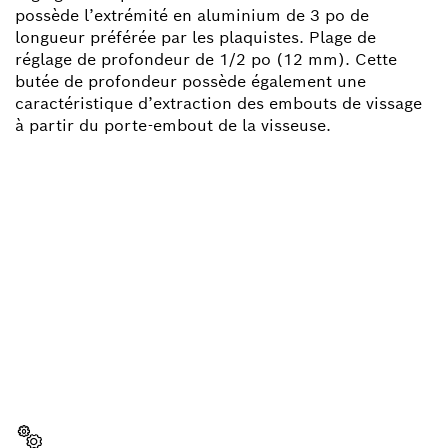
possède l’extrémité en aluminium de 3 po de
longueur préférée par les plaquistes. Plage de
réglage de profondeur de 1/2 po (12 mm). Cette
butée de profondeur possède également une
caractéristique d’extraction des embouts de vissage
à partir du porte-embout de la visseuse.
BESOIN D'UNE PIÈCE
DÉTACHÉE ?
Ici, vous trouverez rapidement et facilement les
pièces détachées adaptées à votre outillage
professionnel Bosch.