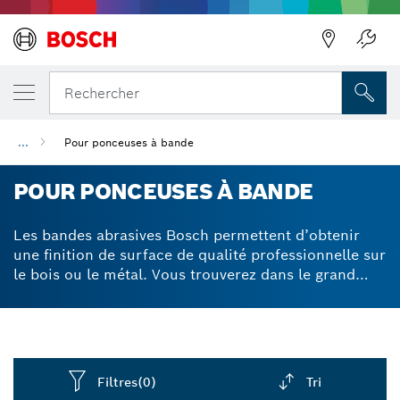
Précédent
Rechercher
...
Pour ponceuses à bande
POUR PONCEUSES À BANDE
Les bandes abrasives Bosch permettent d’obtenir
une finition de surface de qualité professionnelle sur
le bois ou le métal. Vous trouverez dans le grand
choix de tailles et granulométries proposées la
bande qui correspond exactement à vos besoins.
Filtres
(0)
Tri