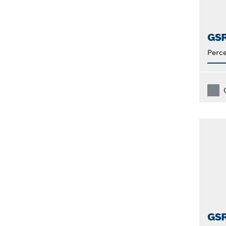
GS
Perce
GSR