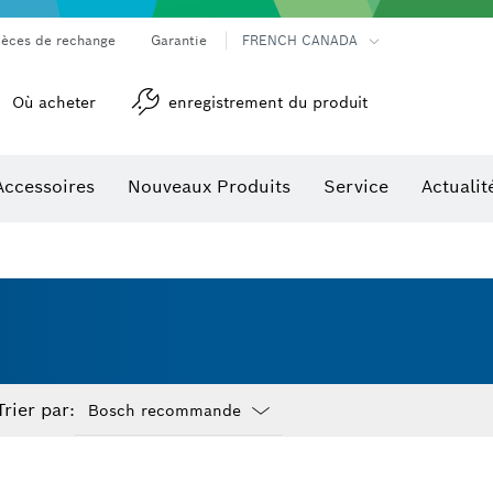
ièces de rechange
Garantie
FRENCH CANADA
Où acheter
enregistrement du produit
Accessoires
Nouveaux Produits
Service
Actualit
détection
Accessoires pour outils multifonctions
Trier par:
Dropdown
closed