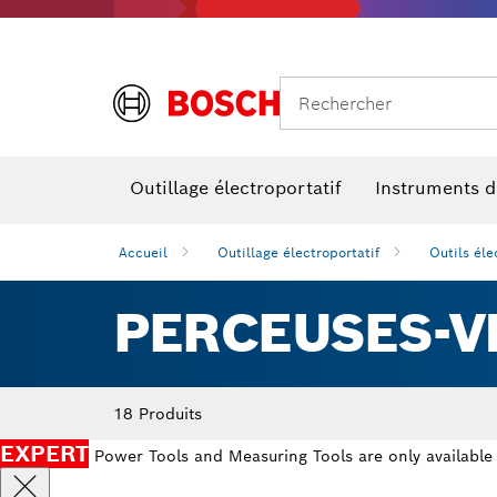
Rechercher
Outillage électroportatif
Instruments 
Perçage, t
Niveaux num
Accueil
Outillage électroportatif
Outils éle
PERCEUSES-VI
18 Produits
EXPERT
Power Tools and Measuring Tools are only available