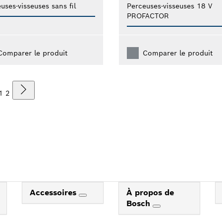
uses-visseuses sans fil
Perceuses-visseuses 18 V
PROFACTOR
Comparer le produit
Comparer le produit
1
2
Accessoires
À propos de
Bosch