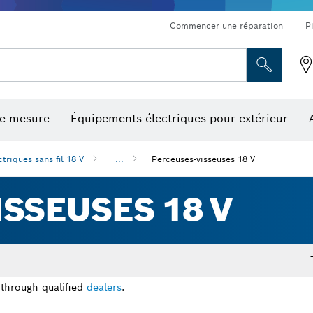
Commencer une réparation
P
de mesure
Équipements électriques pour extérieur
ronçonnage et meulage diamant
ériques, mesureurs d’angle numériques et inclinomètres
Embouts de vissage, embouts douilles et douilles
Tronçonnage, meulage et brossage
Fraises et fers de raboteuse
Outils d’inspection/
ctriques sans fil 18 V
...
Perceuses-visseuses 18 V
SSEUSES 18 V
 through qualified
dealers
.