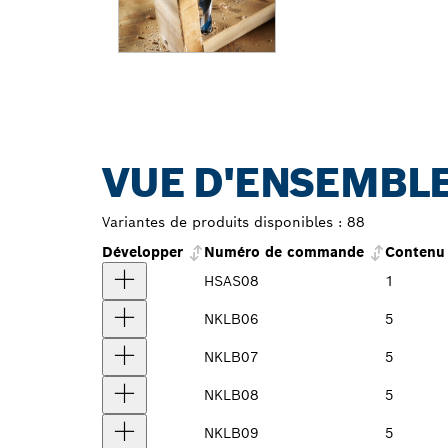
VUE D'ENSEMBLE
Variantes de produits disponibles :
88
Développer
Numéro de commande
Contenu 
HSAS08
1
NKLB06
5
NKLB07
5
NKLB08
5
NKLB09
5