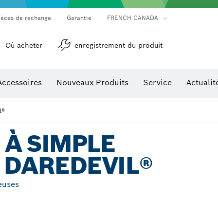
ièces de rechange
Garantie
FRENCH CANADA
Où acheter
enregistrement du produit
Accessoires
Nouveaux Produits
Service
Actualit
détection
Accessoires pour outils multifonctions
l®
À SIMPLE
 DAREDEVIL®
euses