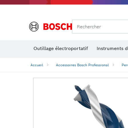
Rechercher
Outillage électroportatif
Instruments 
Perçage, t
Niveaux num
Accueil
Accessoires Bosch Professional
Per